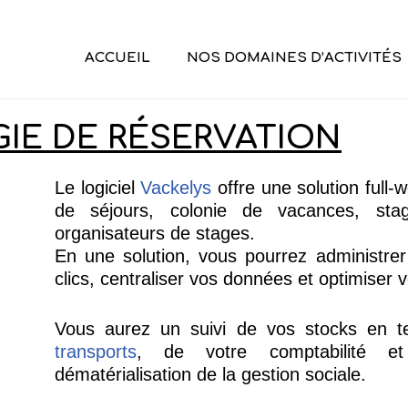
ACCUEIL
NOS DOMAINES D’ACTIVITÉS
IE DE RÉSERVATION
Le logiciel
Vackelys
offre une
solution full-
de
séjours,
colonie
de
vacances,
sta
organisateurs de stages.
En
une
solution,
vous
pourrez
administrer
clics, centraliser vos donn
é
es et optimiser 
Vous aurez un suivi de vos stocks en 
transports
,
de
votre
comptabilit
é
et
d
é
mat
é
rialisation de la gestion sociale.