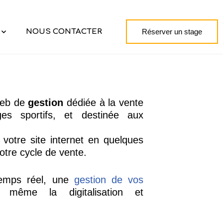
NOUS CONTACTER
Réserver un stage
web
de
gestion
dédiée à la vente
ges
sportifs,
et
destinée
aux
votre
site
internet
en
quelques
votre cycle de
vente.
temps r
é
el, une
gestion de vos
m
ê
me
la
digitalisation
et